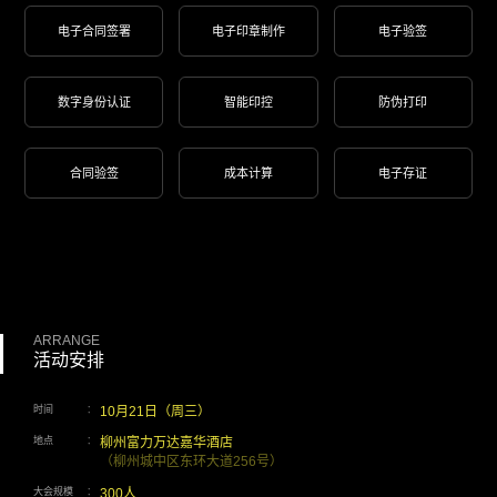
电子合同签署
电子印章制作
电子验签
数字身份认证
智能印控
防伪打印
合同验签
成本计算
电子存证
ARRANGE
活动安排
时间
：
10月21日（周三）
地点
：
柳州富力万达嘉华酒店
（柳州城中区东环大道256号）
大会规模
：
300人