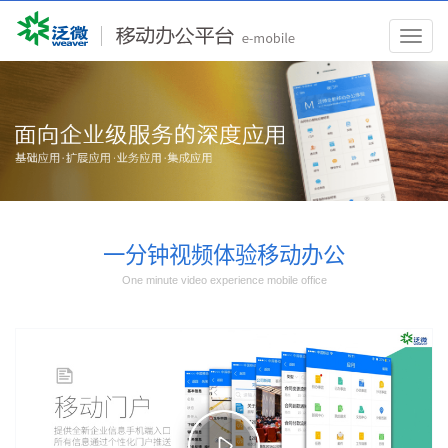
Toggl
navig
一分钟视频体验移动办公
One minute video experience mobile office