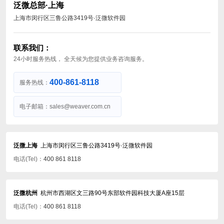
泛微总部·上海
资产管理·资管家
发票管理·业票通
上海市闵行区三鲁公路3419号·泛微软件园
学习培训考试·青蓝阁
平台产品
联系我们：
24小时服务热线，
全天候为您提供业务咨询服务。
门户引擎
工作流引擎
esb集成平台
低代码平台
400-861-8118
服务热线：
智能化平台
电子邮箱：
sales@weaver.com.cn
数字可信
数字身份
电子签章
泛微上海
上海市闵行区三鲁公路3419号·泛微软件园
印控管理
数据存证
电话(Tel)：
400 861 8118
政务信创
智慧政务
信创办公
泛微杭州
杭州市西湖区文三路90号东部软件园科技大厦A座15层
央国企办公
高校办公
电话(Tel)：
400 861 8118