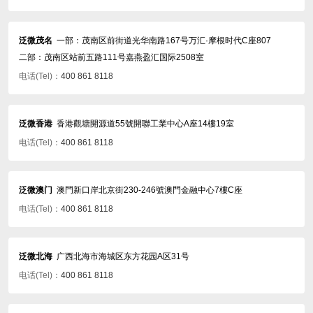
泛微茂名
一部：茂南区前街道光华南路167号万汇·摩根时代C座807
二部：茂南区站前五路111号嘉燕盈汇国际2508室
电话(Tel)：
400 861 8118
泛微香港
香港觀塘開源道55號開聯工業中心A座14樓19室
电话(Tel)：
400 861 8118
泛微澳门
澳門新口岸北京街230-246號澳門金融中心7樓C座
电话(Tel)：
400 861 8118
泛微北海
广西北海市海城区东方花园A区31号
电话(Tel)：
400 861 8118