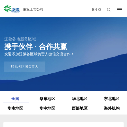
主板上市公司
EN
产品体系
数智化产品体系
办公产品
泛微各地服务区域
解决方案
携手伙伴 · 合作共赢
大中型组织运营平台
中小型组织办公平台
客户案例
欢迎添加泛微各区域负责人微信交流合作！
SaaS云平台
企业微信办公
联系各区域负责人
服务中心
业务专项
人事管理·聚才林
知识管理·采知连
生态联盟
营销管理·九氚汇
合同管理·今承达
关于泛微
项目管理·事井然
客服管理·睦客邻
全国
华东地区
华北地区
东北地区
采购管理·京桥通
费控管理·齐业成
泛微各地
华南地区
华中地区
西部地区
海外机构
流程自动化·千里聆
档案管理·文书定
即时通讯·易秒办
统一身份·令信通