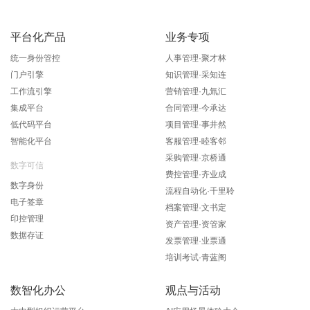
平台化产品
业务专项
统一身份管控
人事管理·聚才林
门户引擎
知识管理·采知连
工作流引擎
营销管理·九氚汇
集成平台
合同管理·今承达
低代码平台
项目管理·事井然
智能化平台
客服管理·睦客邻
采购管理·京桥通
数字可信
费控管理·齐业成
数字身份
流程自动化·千里聆
电子签章
档案管理·文书定
印控管理
资产管理·资管家
数据存证
发票管理·业票通
培训考试·青蓝阁
数智化办公
观点与活动