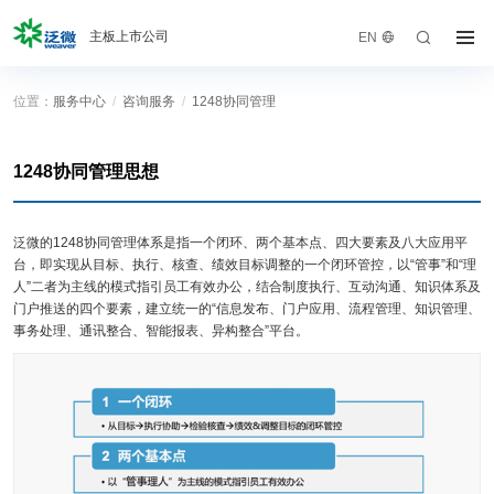
主板上市公司
EN
位置：
服务中心
/
咨询服务
/
1248协同管理
产品体系
数智化产品体系
办公产品
解决方案
1248协同管理思想
大中型组织运营平台
中小型组织办公平台
客户案例
SaaS云平台
企业微信办公
泛微的1248协同管理体系是指一个闭环、两个基本点、四大要素及八大应用平
服务中心
台，即实现从目标、执行、核查、绩效目标调整的一个闭环管控，以“管事”和“理
业务专项
人”二者为主线的模式指引员工有效办公，结合制度执行、互动沟通、知识体系及
人事管理·聚才林
知识管理·采知连
门户推送的四个要素，建立统一的“信息发布、门户应用、流程管理、知识管理、
生态联盟
事务处理、通讯整合、智能报表、异构整合”平台。
营销管理·九氚汇
合同管理·今承达
关于泛微
项目管理·事井然
客服管理·睦客邻
采购管理·京桥通
费控管理·齐业成
泛微各地
流程自动化·千里聆
档案管理·文书定
即时通讯·易秒办
统一身份·令信通