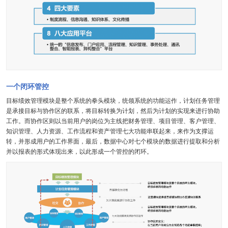
资产管理·资管家
发票管理·业票通
学习培训考试·青蓝阁
平台产品
门户引擎
工作流引擎
esb集成平台
低代码平台
一个闭环管控
智能化平台
目标绩效管理模块是整个系统的拳头模块，统领系统的功能运作，计划任务管理
是承接目标与协作区的联系，将目标转换为计划，然后为计划的实现来进行协助
数字可信
工作。而协作区则以当前用户的岗位为主线把财务管理、项目管理、客户管理、
知识管理、人力资源、工作流程和资产管理七大功能串联起来，来作为支撑运
数字身份
电子签章
转，并形成用户的工作界面，最后，数据中心对七个模块的数据进行提取和分析
印控管理
数据存证
并以报表的形式体现出来，以此形成一个管控的闭环。
政务信创
智慧政务
信创办公
央国企办公
高校办公