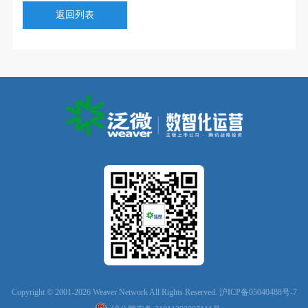
返回列表
Copyright © 2001-2026 Weaver Network All Rights Reserved.
沪ICP备05040488号-7