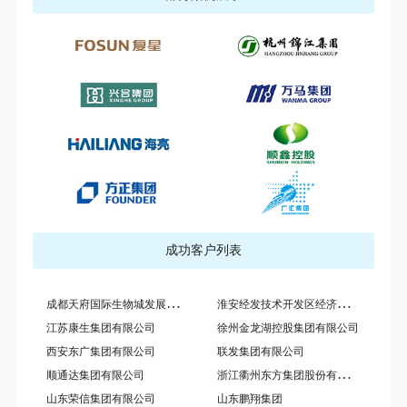
成功客户列表
成
都天府国际生物城发展集团有限公司
淮
安经发技术开发区经济发展集团公司
江苏康生集团有限公司
徐州金龙湖控股集团有限公司
西安东广集团有限公司
联发集团有限公司
浙
江衢州东方集团股份有限公司
顺通达集团有限公司
山东荣信集团有限公司
山东鹏翔集团