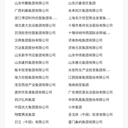
山东华鹏集团有限公司
山东沂蒙老区集团
广西剑麻集团有限公司
未来四方集团有限公司
浙
江博尼时尚控股集团有限公司
上
海东方世贸商业发展集团有限公司
湖北襄大实业集团有限公司
十堰市泰祥实业股份有限公司
十
堰供销华西国际农商城有限公司
百强投资控股集团有限公司
汉商集团股份有限公司
济南热电集团有限公司
万达集团股份有限公司
济南元首集团有限公司
山东新华书店集团有限公司
山东华伟集团有限公司
山东建邦集团有限公司
山东雅元集团有限公司
水
发民生产业投资集团有限公司
银丰投资集团有限公司
海力控股集团有限公司
江西国泰集团股份有限公司
淮安西游产业集团有限公司
海南南亚集团
惠州市富康集团有限公司
广东潮宏基实业股份有限公司
四川弘和集团
华侨凤凰集团股份有限公司
中国光大集团股份公司
小米集团
翔鹭腾龙集团
圣戈班（中国）投资有限公司
日立（中国）有限公司
厦门象屿集团有限公司