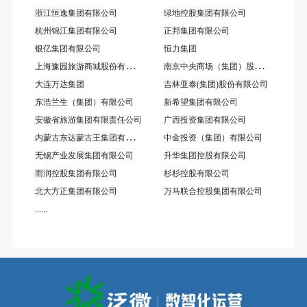
浙江恒逸集团有限公司
绿地控股集团有限公司
杭州锦江集团有限公司
正邦集团有限公司
银亿集团有限公司
恒力集团
上
海豫园旅游商城股份有限公司
南
京中央商场（集团）股份有限公司
大连万达集团
吉林亚泰(集团)股份有限公司
东浩兰生（集团）有限公司
新希望集团有限公司
安徽省旅游集团有限责任公司
广西投资集团有限公司
内
蒙古东达蒙古王集团有限公司
中金投资（集团）有限公司
无锡产业发展集团有限公司
升华集团控股有限公司
雨润控股集团有限公司
杉杉控股有限公司
北大方正集团有限公司
万马联合控股集团有限公司
......