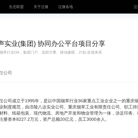
生态联盟
关于泛微
泛微各地
泛
体系
声实业(集团) 协同办公平台项目分享
运营平台
中小
烟草行业OA，集团门户、流程引擎、移动建模，计划-反馈体系
企业
任公司
才林
知识管
氚汇
合同管
任公司成立于
1995
年，是以中国烟草行业
36
家重点工业企业之一的重庆
井然
客服管
业制度规范，由涪陵八达实业公司、重庆烟草工业有限责任公司、职工持
材料、纸箱包装、现代物流、房地产开发和物业管理为一体，涉足印务、
桥通
费控管
注册资本
8227.2
万元，资产总额
20
亿元，员工
3000
余人。
·千里聆
档案管
秒办
统一身