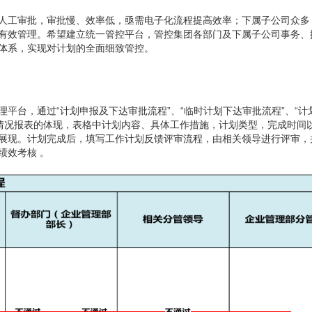
管家
发票管
人工审批，审批慢、效率低，亟需电子化流程提高效率；下属子公司众多
有效管理。希望建立统一管控平台，管控集团各部门及下属子公司事务、
试·青蓝阁
体系，实现对计划的全面细致管控。
工作
理平台，通过
台
“计划申报及下达审批流程”、“临时计划下达审批流程”、“计
低代
馈情况报表的体现，表格中计划内容、具体工作措施，计划类型，完成时间
展现。计划完成后，填写工作计划反馈评审流程，由相关领导进行评审，
绩效考核 。
电子
数据
信创
高校