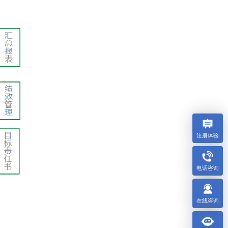
注册体验
电话咨询
在线咨询