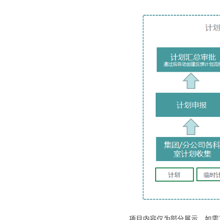
项目内容仅为部分展示，如需