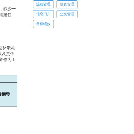
流程管理
薪资管理
理·业票通
，缺少一
信息门户
公文管理
搭建任
目标绩效
流引擎
划反馈流
码平台
以及责任
并作为工
签章
存证
办公
办公