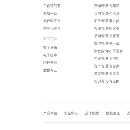
工作流引擎
营销管理·九氚汇
集成平台
合同管理·今承达
低代码平台
项目管理·事井然
智能化平台
客服管理·睦客邻
采购管理·京桥通
数字可信
费控管理·齐业成
数字身份
流程自动化·千里聆
电子签章
档案管理·文书定
印控管理
资产管理·资管家
数据存证
发票管理·业票通
培训考试·青蓝阁
产品体验
安全中心
反诈提醒
授权验证