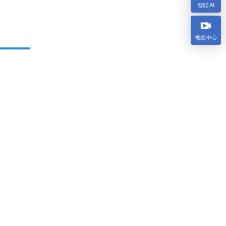
智能 AI
视频中心