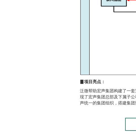
▊
项目亮点：
泛微帮助宏声集团构建了一套
现了宏声集团总部及下属子公
声统一的集团组织，搭建集团