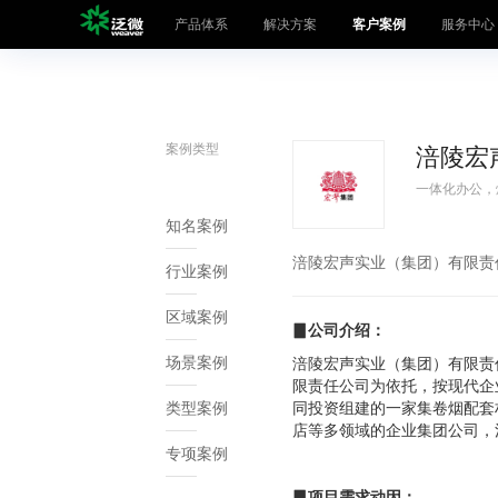
产品体系
解决方案
客户案例
服务中心
产品体系
数智化产品
案例类型
办公产品
涪陵宏
解决方案
大中型组织
一体化办公，
客户案例
SaaS云平台
知名案例
涪陵宏声实业（集团）有限责
服务中心
业务专项
行业案例
人事管理·聚
区域案例
生态联盟
▊
公司介绍：
营销管理·九
场景案例
涪陵宏声实业（集团）有限责
关于泛微
项目管理·事
限责任公司为依托，按现代企
类型案例
同投资组建的一家集卷烟配套
采购管理·京
泛微各地
店等多领域的企业集团公司，
流程自动化
专项案例
即时通讯·易
▊
项目需求动因：