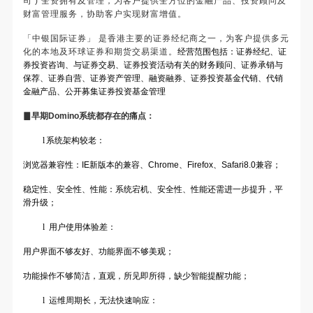
司
)
全资拥有及管理，为客户提供全方位的金融产品、投资顾问及
财富管理服务，协助客户实现财富增值。
「中银国际证券」
是香港主要的证券经纪商之一，为客户提供多元
化的本地及环球证券和期货交易渠道。
经营范围包括：证券经纪、证
券投资咨询、与证券交易、证券投资活动有关的财务顾问、证券承销与
保荐、证券自营、证券资产管理、融资融券、证券投资基金代销、代销
金融产品、公开募集证券投资基金管理
▊早期Domino系统都存在的痛点：
l
系统架构较老：
浏览器兼容性：IE新版本的兼容、Chrome、Firefox、Safari8.0兼容；
稳定性、安全性、性能：系统宕机、安全性、性能还需进一步提升，平
滑升级；
l
用户使用体验差：
用户界面不够友好、功能界面不够美观；
功能操作不够简洁，直观，所见即所得，缺少智能提醒功能；
l
运维周期长，无法快速响应：