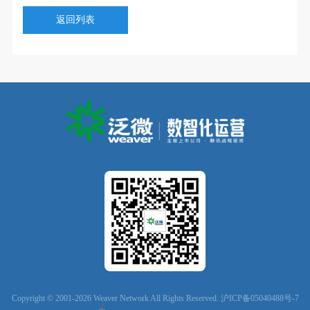
返回列表
Copyright © 2001-2026 Weaver Network All Rights Reserved.
沪ICP备05040488号-7