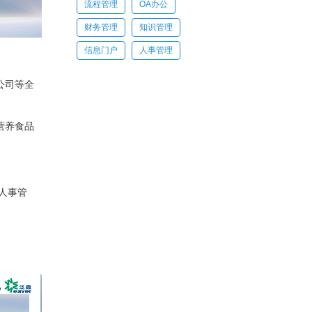
流程管理
OA办公
理·业票通
财务管理
知识管理
信息门户
人事管理
品公司等全
流引擎
码平台
营养食品
签章
人事管
存证
办公
办公