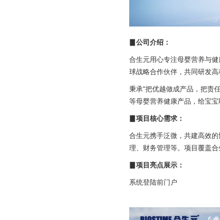
资产管理·资
学习培训考
▊公司介绍：
平台产品
合生元用心专注母婴营养与健康，携手法
门户引擎
球战略合作伙伴，共同研发高
esb集成平
秉承"把优越做成产品，把责
智能化平台
等母婴营养健康产品，给宝宝聪
数字可信
▊项目核心需求：
数字身份
合生元携手泛微，共建高效的
印控管理
理、财务管理等。项目覆盖合
▊项目亮点展示：
政务信创
系统登陆前门户
智慧政务
央国企办公