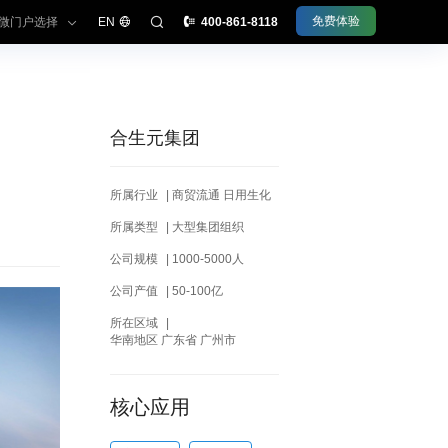
免费体验
微门户选择
EN
400-861-8118
合生元集团
型组织办公平台
所属行业
|
商贸流通 日用生化
微信办公
所属类型
|
大型集团组织
公司规模
|
1000-5000人
理·采知连
公司产值
|
50-100亿
理·今承达
所在区域
|
理·睦客邻
华南地区 广东省 广州市
理·齐业成
理·文书定
核心应用
份·令信通