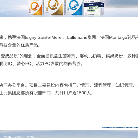
管家
发票管
试·青蓝阁
国Isigny Sainte-Mere 、Lallemand集团、法国Montaigu乳
工作
科技含量的优质产品。
台
低代
任变成品质"的理念，全面提供益生菌冲剂、婴幼儿奶粉、妈妈奶粉、多种
明IQ、爱心EQ、活力PQ发展的均衡营养。
电子
协同办公平台。项目主要建设内容包括门户管理、流程管理、知识管理、
数据
生元集团总部所有职能部门，共计用户近1500人。
信创
高校