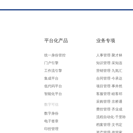
平台化产品
业务专项
统一身份管控
人事管理·聚才林
门户引擎
知识管理·采知连
工作流引擎
营销管理·九氚汇
集成平台
合同管理·今承达
低代码平台
项目管理·事井然
智能化平台
客服管理·睦客邻
采购管理·京桥通
数字可信
费控管理·齐业成
数字身份
流程自动化·千里聆
电子签章
档案管理·文书定
印控管理
资产管理·资管家