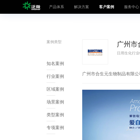
产品体系
解决方案
客户案例
服务中心
产品体系
数智化产品
案例类型
办公产品
广州市
解决方案
大中型组织
日用生化行业
客户案例
SaaS云平台
知名案例
广州市合生元生物制品有限公
服务中心
业务专项
行业案例
人事管理·聚
区域案例
生态联盟
营销管理·九
场景案例
关于泛微
项目管理·事
类型案例
采购管理·京
泛微各地
流程自动化
专项案例
即时通讯·易