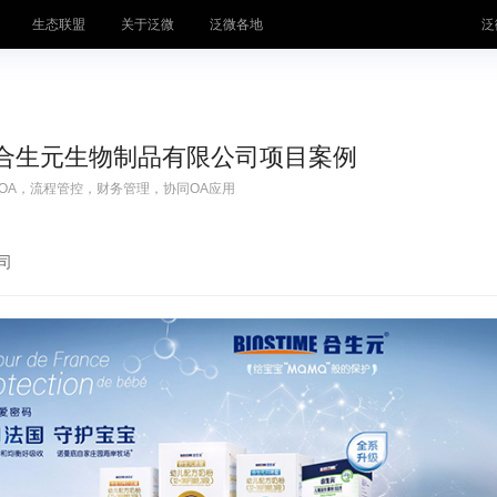
生态联盟
关于泛微
泛微各地
泛
体系
合生元生物制品有限公司项目案例
运营平台
中小
OA，流程管控，财务管理，协同OA应用
企业
司
才林
知识管
氚汇
合同管
井然
客服管
桥通
费控管
·千里聆
档案管
秒办
统一身