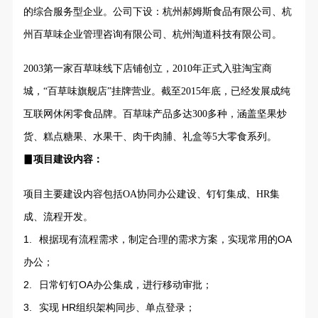
的综合服务型企业。公司下设：杭州郝姆斯食品有限
公司
、杭
州百草味企业管理咨询有限公司、杭州淘道科技有限
公司
。
2003第一家百草味线下店铺创立，2010年正式入驻淘宝
商
城
，“百草味旗舰店”挂牌营业。截至2015年底，已经发展成纯
互联网休闲
零食
品牌。百草味产品多达300多种，涵盖坚果炒
货、糕点糖果、
水果干
、肉干肉脯、礼盒等5大零食系列。
▊项目建设内容：
项目主要建设内容包括OA协同办公建设、钉钉集成、HR集
成、流程开发。
1.
根据现有流程需求，制定合理的需求方案，实现常用的OA
办公；
2.
日常钉钉OA办公集成，进行移动审批；
3.
实现 HR组织架构同步、单点登录；