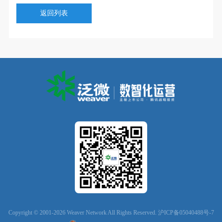
返回列表
Copyright © 2001-2026 Weaver Network All Rights Reserved.
沪ICP备05040488号-7