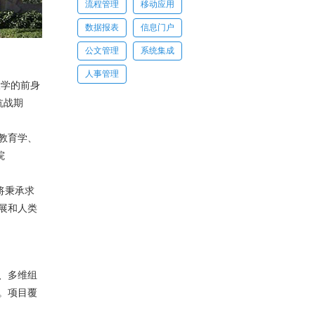
流程管理
移动应用
理·业票通
数据报表
信息门户
公文管理
系统集成
人事管理
大学的前身
流引擎
抗战期
码平台
教育学、
院
签章
将秉承求
展和人类
存证
办公
、多维组
办公
。项目覆