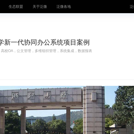
生态联盟
关于泛微
泛微各地
泛
体系
学新一代协同办公系统项目案例
运营平台
中小
，高校OA，公文管理，多维组织管理，系统集成，数据报表
企业
才林
知识管
氚汇
合同管
井然
客服管
桥通
费控管
·千里聆
档案管
秒办
统一身