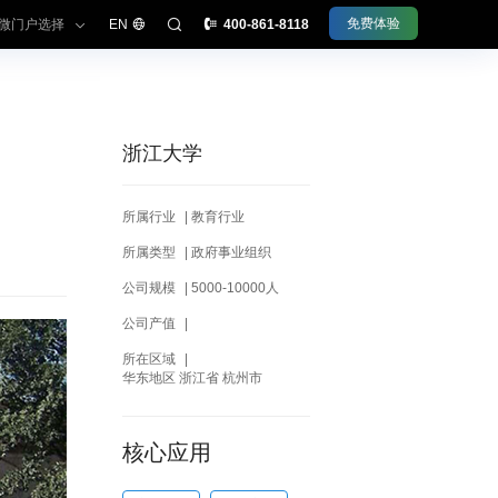
免费体验
微门户选择
EN
400-861-8118
浙江大学
型组织办公平台
所属行业
|
教育行业
微信办公
所属类型
|
政府事业组织
公司规模
|
5000-10000人
理·采知连
公司产值
|
理·今承达
所在区域
|
理·睦客邻
华东地区 浙江省 杭州市
理·齐业成
理·文书定
核心应用
份·令信通