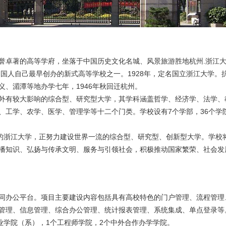
管家
发票管
试·青蓝阁
誉卓著的高等学府，坐落于中国历史文化名城、风景旅游胜地杭州.浙江
工作
中国人自己最早创办的新式高等学校之一。1928年，定名国立浙江大学。
台
低代
义、湄潭等地办学七年，1946年秋回迁杭州。
外有较大影响的综合型、研究型大学，其学科涵盖哲学、经济学、法学、
、工学、农学、医学、管理学等十二个门类。学校设有7个学部，36个学
电子
天的浙江大学，正努力建设世界一流的综合型、研究型、创新型大学。学校
播知识、弘扬与传承文明、服务与引领社会，积极推动国家繁荣、社会发
数据
信创
同办公平台。项目主要建设内容包括具有高校特色的门户管理、流程管理
高校
管理、信息管理、综合办公管理、统计报表管理、系统集成、单点登录等
专业学院（系），1个工程师学院，2个中外合作办学学院。