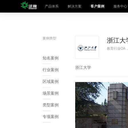
产品体系
解决方案
客户案例
服务中心
产品体系
数智化产品
案例类型
办公产品
浙江大
解决方案
大中型组织
教育行业OA
客户案例
SaaS云平台
知名案例
浙江大学
服务中心
业务专项
行业案例
人事管理·聚
区域案例
生态联盟
营销管理·九
场景案例
关于泛微
项目管理·事
类型案例
采购管理·京
泛微各地
流程自动化
专项案例
即时通讯·易