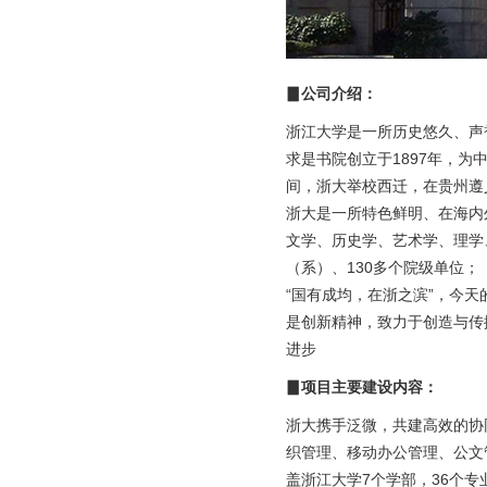
资产管理·资
学习培训考
▊公司介绍：
平台产品
浙江大学是一所历史悠久、声
门户引擎
求是书院创立于1897年，为
esb集成平
间，浙大举校西迁，在贵州遵
智能化平台
浙大是一所特色鲜明、在海内
文学、历史学、艺术学、理学
数字可信
（系）、130多个院级单位；
数字身份
“国有成均，在浙之滨”，今
是创新精神，致力于创造与传
印控管理
进步
政务信创
▊项目主要建设内容：
智慧政务
浙大携手泛微，共建高效的协
央国企办公
织管理、移动办公管理、公文
盖浙江大学
7个学部，36个