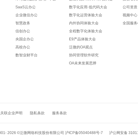
SaaS云办公
数字化应用·低代码大会
公司资质
企业微信办公
数字化运营体验大会
视频中心
智慧政务
内外协同体验大会
全国服务
信创办公
全程数字化体验大会
央国企办公
E9产品体验大会
高校办公
泛微的OA观点
数智业财平台
协同管理软件研究
OA未来发展思辨
无关联企业声明
隐私条款
服务条款
001-
2026
©泛微网络科技股份有限公司
沪ICP备05040488号-7
沪公网安备 31011