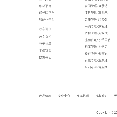
集成平台
合同管理·今承达
低代码平台
项目管理·事井然
智能化平台
客服管理·睦客邻
采购管理·京桥通
数字可信
费控管理·齐业成
数字身份
流程自动化·千里聆
电子签章
档案管理·文书定
印控管理
资产管理·资管家
数据存证
发票管理·业票通
培训考试·青蓝阁
产品体验
安全中心
反诈提醒
授权验证
Copyright © 2