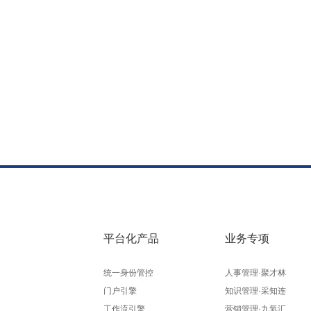
平台化产品
业务专项
统一身份管控
人事管理·聚才林
门户引擎
知识管理·采知连
工作流引擎
营销管理·九氚汇