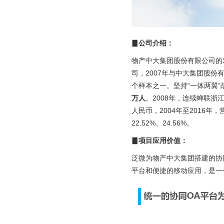
资产管理·资
学习培训考
▊公司介绍：
平台产品
物产中大集团股份有限公司的
门户引擎
司，2007年与中大集团股份
esb集成平
个样本之一。坚持“一体两翼
智能化平台
万人
。2008年，连续蝉联浙江
人民币，2004年至2016年
数字可信
22.52%、24.56%。
数字身份
▊项目应用价值：
印控管理
泛微为物产中大集团搭建的协
政务信创
平台和便捷的移动应用，是一
智慧政务
央国企办公