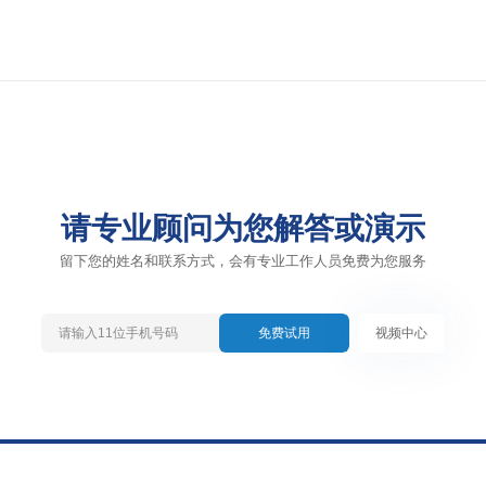
请专业顾问为您解答或演示
留下您的姓名和联系方式，会有专业工作人员免费为您服务
免费试用
视频中心