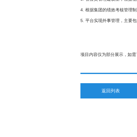
4. 根据集团的绩效考核管
5. 平台实现外事管理，主要
项目内容仅为部分展示，如需
返回列表