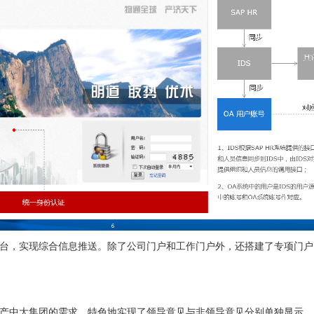
传平台，实现综合信息推送。除了公司门户和工作门户外，还搭建了专项门
据物产中大集团的需求，特色地实现了领导意见与非领导意见分别单独显示。