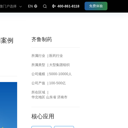
免费体验
微门户选择
EN
400-861-8118
齐鲁制药
同案例
型组织办公平台
所属行业
|
医药行业
微信办公
所属类型
|
大型集团组织
公司规模
|
5000-10000人
理·采知连
公司产值
|
100-500亿
理·今承达
所在区域
|
理·睦客邻
华北地区 山东省 济南市
理·齐业成
理·文书定
核心应用
份·令信通