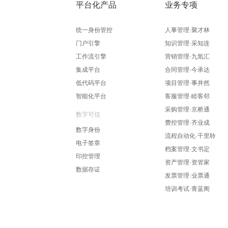
平台化产品
业务专项
统一身份管控
人事管理·聚才林
门户引擎
知识管理·采知连
工作流引擎
营销管理·九氚汇
集成平台
合同管理·今承达
低代码平台
项目管理·事井然
智能化平台
客服管理·睦客邻
采购管理·京桥通
数字可信
费控管理·齐业成
数字身份
流程自动化·千里聆
电子签章
档案管理·文书定
印控管理
资产管理·资管家
数据存证
发票管理·业票通
培训考试·青蓝阁