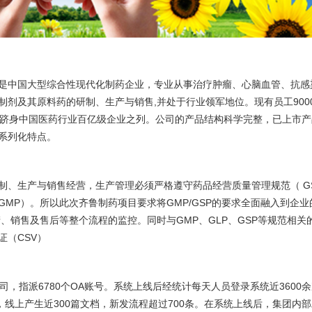
管家
发票管
试·青蓝阁
是中国大型综合性现代化制药企业，专业从事治疗肿瘤、心脑血管、抗感
工作
制剂及其原料药的研制、生产与销售,并处于行业领军地位。现有员工900
台
低代
3亿元,跻身中国医药行业百亿级企业之列。公司的产品结构科学完整，已上市产
系列化特点。
电子
制、生产与销售经营，生产管理必须严格遵守药品经营质量管理规范（ GS
MP）。所以此次齐鲁制药项目要求将GMP/GSP的要求全面融入到企业
数据
、销售及售后等整个流程的监控。同时与GMP、GLP、GSP等规范相关
证（CSV）
信创
高校
司，指派6780个OA账号。系统上线后经统计每天人员登录系统近3600
，线上产生近300篇文档，新发流程超过700条。在系统上线后，集团内