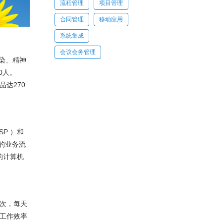
流程管理
项目管理
理·业票通
合同管理
移动应用
系统集成
会议会务管理
染、精神
流引擎
0人。
码平台
品达270
签章
P ）和
的业务流
存证
的计算机
办公
办公
余次，每天
部工作效率