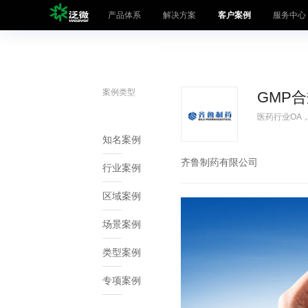
产品体系
解决方案
客户案例
服务中心
产品体系
数智化产品
案例类型
办公产品
GMP
解决方案
大中型组织
医药行业OA
客户案例
SaaS云平台
知名案例
齐鲁制药有限公司
服务中心
业务专项
行业案例
人事管理·聚
区域案例
生态联盟
营销管理·九
场景案例
关于泛微
项目管理·事
类型案例
采购管理·京
泛微各地
流程自动化
专项案例
即时通讯·易