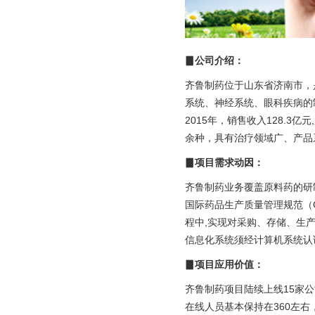
资产管理·资
学习培训考
▊公司介绍：
平台产品
齐鲁制药位于山东省济南市，
门户引擎
系统、神经系统、眼科疾病的
esb集成平
2015年，销售收入128.
智能化平台
余种，具有治疗领域广、产品
▊项目需求动因：
数字可信
数字身份
齐鲁制药业务覆盖原料药的研
国际药品生产质量管理规范（G
印控管理
程中,实现对采购、存储、生产
政务信创
信息化系统须经计算机系统认
智慧政务
▊项目应用价值：
央国企办公
齐鲁制药项目陆续上线15家公
在线人员基本保持在360左右