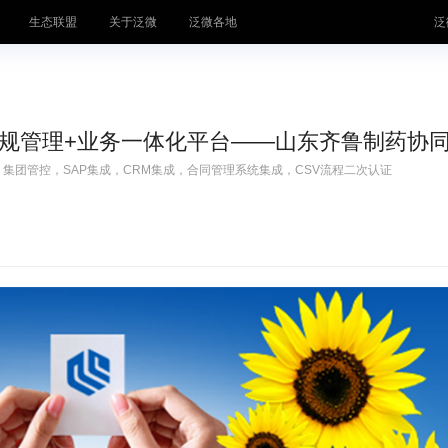
生态联盟
关于泛微
泛微各地
泛
体系
合规管理+业务一体化平台——山东齐鲁制药协
运营平台
中小
，集团管控，SAP集成，CRM集成，合同管理系统集成，CSV流程二次认证
企业
才林
知识管
氚汇
合同管
井然
客服管
桥通
费控管
·千里聆
档案管
秒办
统一身