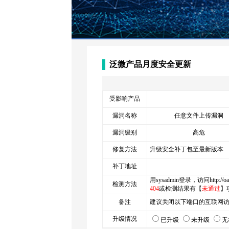
泛微产品月度安全更新
受影响产品
漏洞名称
任意文件上传漏洞
漏洞级别
高危
修复方法
升级安全补丁包至最新版本
补丁地址
用sysadmin登录，访问http://
检测方法
404
或检测结果有【
未通过
】
备注
建议关闭以下端口的互联网访问：809
升级情况
已升级
未升级
无