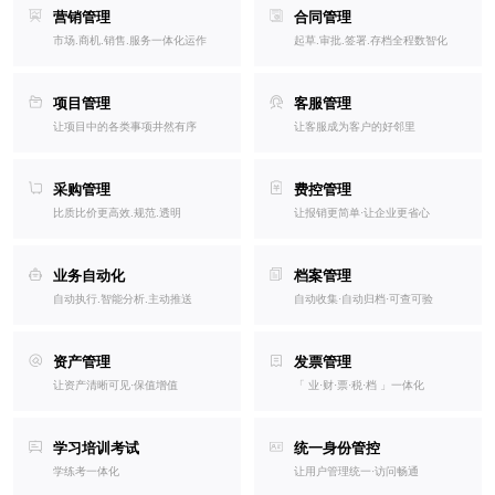
营销管理
合同管理
市场.商机.销售.服务一体化运作
起草.审批.签署.存档全程数智化
项目管理
客服管理
让项目中的各类事项井然有序
让客服成为客户的好邻里
采购管理
费控管理
比质比价更高效.规范.透明
让报销更简单·让企业更省心
业务自动化
档案管理
自动执行.智能分析.主动推送
自动收集·自动归档·可查可验
资产管理
发票管理
让资产清晰可见·保值增值
「 业·财·票·税·档 」一体化
学习培训考试
统一身份管控
学练考一体化
让用户管理统一·访问畅通