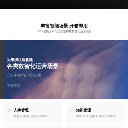
资产管理·资管家
发票管理·业票通
学习培训考试·青蓝阁
丰富智能场景·开箱即用
平台产品
100+成熟应用为您快速构建数智化运营场景
门户引擎
工作流引擎
esb集成平台
低代码平台
智能化平台
为组织快速构建
各类数智化运营场景
数字可信
几万家客户的成熟应用
数字身份
电子签章
印控管理
数据存证
了解更多
政务信创
智慧政务
信创办公
人事管理
知识管理
央国企办公
高校办公
构建选.用.育.留的人才体系
积累.分享.利用.创新的知识体系