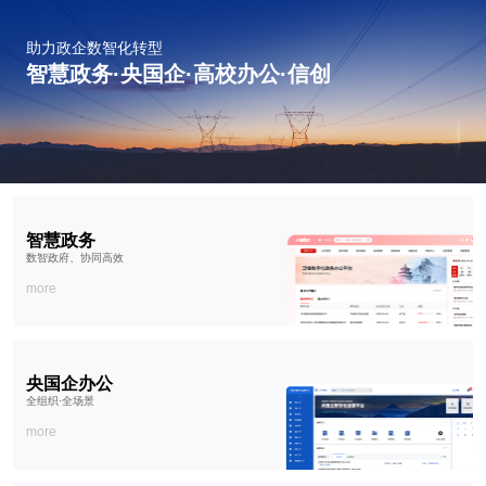
助力政企数智化转型
智慧政务·央国企·高校办公·信创
智慧政务
数智政府、协同高效
more
央国企办公
全组织·全场景
more