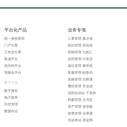
平台化产品
业务专项
统一身份管控
人事管理·聚才林
门户引擎
知识管理·采知连
工作流引擎
营销管理·九氚汇
集成平台
合同管理·今承达
低代码平台
项目管理·事井然
智能化平台
客服管理·睦客邻
采购管理·京桥通
数字可信
费控管理·齐业成
数字身份
流程自动化·千里聆
电子签章
档案管理·文书定
印控管理
资产管理·资管家
数据存证
发票管理·业票通
培训考试·青蓝阁