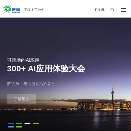
主板上市公司
EN
产品体系
数智化产品体系
办公产品
解决方案
大中型组织运营平台
中小型组织办公平台
客户案例
SaaS云平台
企业微信办公
可落地的AI应用
300+ AI应用体验大会
服务中心
业务专项
300+ AI USE CASE EXPERIENCE SUMMIT
人事管理·聚才林
知识管理·采知连
生态联盟
数字员工与业务流程AI新生
营销管理·九氚汇
合同管理·今承达
关于泛微
了解更多
项目管理·事井然
客服管理·睦客邻
采购管理·京桥通
费控管理·齐业成
泛微各地
流程自动化·千里聆
档案管理·文书定
即时通讯·易秒办
统一身份·令信通