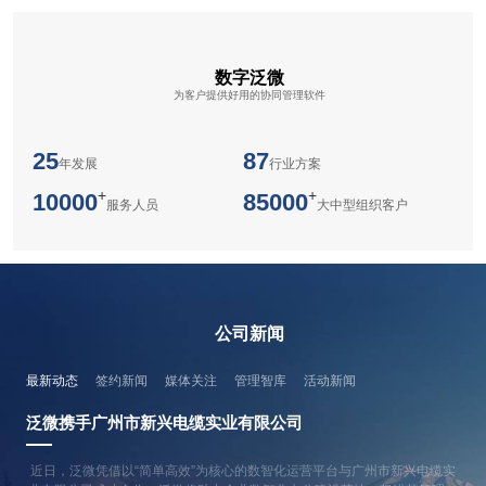
数字泛微
为客户提供好用的协同管理软件
25
87
年发展
行业方案
+
+
10000
85000
服务人员
大中型组织客户
公司新闻
最新动态
签约新闻
媒体关注
管理智库
活动新闻
泛微携手广州市新兴电缆实业有限公司
【
近日，泛微凭借以“简单高效”为核心的数智化运营平台与广州市新兴电缆实