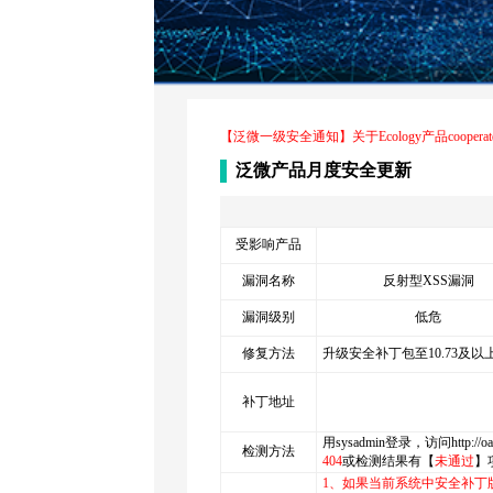
【泛微一级安全通知】关于Ecology产品cooper
泛微产品月度安全更新
受影响产品
漏洞名称
反射型XSS漏洞
漏洞级别
低危
修复方法
升级安全补丁包至10.73及以
补丁地址
用sysadmin登录，访问http://
检测方法
404
或检测结果有【
未通过
】
1、如果当前系统中安全补丁版本