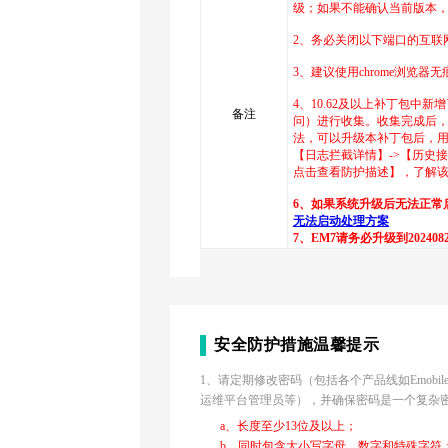
级；如果不能确认当前版本
2、务必关闭以下端口的互联网访问：8
3、建议使用chrome浏览器
4、10.62及以上补丁包中
备注
问）进行收集。收集完成后
法，可以升级本补丁包后，用sysadm
【日志拦截详情】->【历史接口
点击查看防护描述】，了解
6、如果系统升级后无法正常
无法启动处理方案
7、EM7请务必升级到20240
安全防护措施温馨提示
1、请定期修改密码（包括各个产品线如Emobile管
运维平台管理员等），并确保密码是一个复杂
a、长度至少13位及以上；
b、同时包含大小写字母、数字和特殊字符