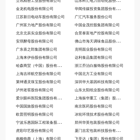
山
东科汇电力自动化股份有限公司
立讯精密工业股份有限公司
华
闻传媒投资集团股份有限公司
金龙机电股份有限公司
江苏新日电动车股份有限公司
广汇汽车服务股份公司
广州富力地产股份有限公司
中国金茂控股集团有限公司
北京北辰实业股份有限公司
合景泰富地产控股有限公司
佛
山市海天调味食品股份有限公司
安琪酵母股份有限公司
广东喜之郎集团有限公司
克明面业股份有限公司
上海来伊份股份有限公司
达利食品集团有限公司
哈
森商贸（中国）股份有限公司
浙江乔治白服饰股份有限公司
上海吉祥航空股份有限公司
中国北方工业有限公司
莱绅通灵珠宝股份有限公司
深圳华大基因科技有限公司
泸州老窖股份有限公司
山东太阳纸业股份有限公司
爱
尔眼科医院集团股份有限公司
上
海振华重工（集团）股份有限公司
中国国旅股份有限公司
南京医药股份有限公司
欧普照明股份有限公司
冰轮环境技术股份有限公司
宁
波乐惠国际工程装备股份有限公司
郑州华英包装股份有限公司
厦
门吉宏包装科技股份有限公司
虎彩印艺股份有限公司
南极电商（上海）有限公司
飞亚达（集团）股份有限公司