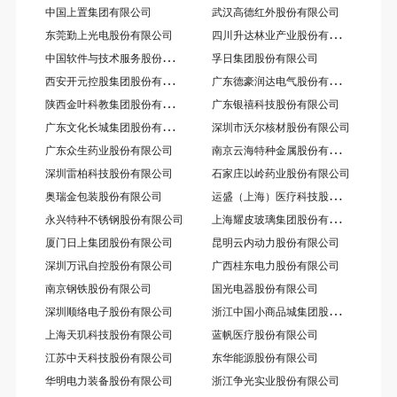
中国上置集团有限公司
武汉高德红外股份有限公司
四
川升达林业产业股份有限公司
东莞勤上光电股份有限公司
中
国软件与技术服务股份有限公司
孚日集团股份有限公司
西
安开元控股集团股份有限公司
广
东德豪润达电气股份有限公司
陕
西金叶科教集团股份有限公司
广东银禧科技股份有限公司
广
东文化长城集团股份有限公司
深圳市沃尔核材股份有限公司
南
京云海特种金属股份有限公司
广东众生药业股份有限公司
深圳雷柏科技股份有限公司
石家庄以岭药业股份有限公司
运
盛（上海）医疗科技股份有限公司
奥瑞金包装股份有限公司
上
海耀皮玻璃集团股份有限公司
永兴特种不锈钢股份有限公司
厦门日上集团股份有限公司
昆明云内动力股份有限公司
深圳万讯自控股份有限公司
广西桂东电力股份有限公司
南京钢铁股份有限公司
国光电器股份有限公司
浙
江中国小商品城集团股份有限公司
深圳顺络电子股份有限公司
上海天玑科技股份有限公司
蓝帆医疗股份有限公司
江苏中天科技股份有限公司
东华能源股份有限公司
华明电力装备股份有限公司
浙江争光实业股份有限公司