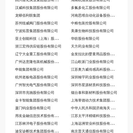
汉威科技集团股份有限公司
多氟多化工股份有限公司
河
南思维自动化设备股份有限公司
龙蟒佰利联集团
苏州纽威阀门股份有限公司
中粮包装控股有限公司
宁波拓普集团股份有限公司
美康生物科技股份有限公司
亚
士创能科技（上海）股份有限公司
华纺股份有限公司
浙江宏伟供应链股份有限公司
天方药业有限公司
金
发拉比妇婴童用品股份有限公司
辽宁大金重工股份有限公司
广
州达意隆包装机械股份有限公司
江山欧派门业股份有限公司
江
苏奥力威传感高科股份有限公司
申能集团有限公司
杭州老板电器股份有限公司
深圳翰宇药业股份有限公司
深
圳市星源材质科技股份有限公司
广州智光电气股份有限公司
深圳市兆驰股份有限公司
烟台泰和新材料股份有限公司
上
海誉德动力技术集团股份有限公司
金卡智能集团股份有限公司
中
华人民共和国济南海关 山东浪潮软件公司
厦门钨业股份有限公司
用
友金融信息技术股份有限公司
江
苏太平洋精锻科技股份有限公司
上
海远洲管业科技股份有限公司
江苏林洋电子股份有限公司
迪
安诊断技术集团股份有限公司
南京普天通信股份有限公司