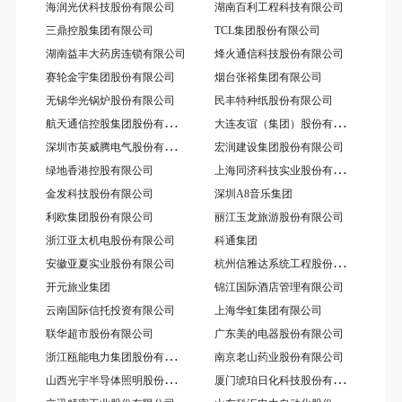
海润光伏科技股份有限公司
湖南百利工程科技有限公司
三鼎控股集团有限公司
TCL集团股份有限公司
湖南益丰大药房连锁有限公司
烽火通信科技股份有限公司
赛轮金宇集团股份有限公司
烟台张裕集团有限公司
无锡华光锅炉股份有限公司
民丰特种纸股份有限公司
航
天通信控股集团股份有限公司
大
连友谊（集团）股份有限公司
深
圳市英威腾电气股份有限公司
宏润建设集团股份有限公司
上
海同济科技实业股份有限公司
绿地香港控股有限公司
金发科技股份有限公司
深圳A8音乐集团
利欧集团股份有限公司
丽江玉龙旅游股份有限公司
浙江亚太机电股份有限公司
科通集团
杭
州信雅达系统工程股份有限公司
安徽亚夏实业股份有限公司
开元旅业集团
锦江国际酒店管理有限公司
云南国际信托投资有限公司
上海华虹集团有限公司
联华超市股份有限公司
广东美的电器股份有限公司
浙
江瓯能电力集团股份有限公司
南京老山药业股份有限公司
山
西光宇半导体照明股份有限公司
厦
门琥珀日化科技股份有限公司