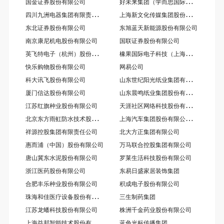
好
未来集团（学而思国际教育集团）
国金证券股份有限公司
四
川九洲电器集团有限责任公司
上
海新文化传媒集团股份有限公司
东北证券股份有限公司
东旭蓝天新能源股份有限公司
南京康尼机电股份有限公司
国联证券股份有限公司
英
飞特电子（杭州）股份有限公司
橡
果国际电子科技（上海）有限公司
快乐购物股份有限公司
网易公司
山
东世纪阳光纸业集团有限公司
科大讯飞股份有限公司
山
东晨鸣纸业集团股份有限公司
厦门信达股份有限公司
天
涯社区网络科技股份有限公司
江苏红旗种业股份有限公司
北
京东方雨虹防水技术股份有限公司
上
海汽车集团股份有限公司乘用车公司
祥源控股集团有限责任公司
北大方正集团有限公司
惠而浦（中国）股份有限公司
万马联合控股集团有限公司
唐山冀东水泥股份有限公司
罗莱生活科技股份有限公司
浙江医药股份有限公司
东易日盛家居装饰集团
合肥丰乐种业股份有限公司
积成电子股份有限公司
珠
海和佳医疗设备股份有限公司
三生制药集团
江苏龙蟠科技股份有限公司
株洲千金药业股份有限公司
上
海益邦智能技术股份有限公司
蓝色光标传播集团