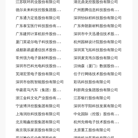
江苏联环药业股份有限公司
湖北鼎龙控股股份有限公司
德
尔未来科技控股集团股份有限公司
广
州图腾信息科技股份有限公司
广东通力定造股份有限公司
深圳怡钛积科技股份有限公司
广
东泰宝医疗科技股份有限公司
广东奔朗新材料股份有限公司
广
东建邦计算机软件股份有限公司
深
圳市中天迅通信技术股份有限公司
厦
门英诺尔电子科技股份有限公司
杭州园林设计院股份有限公司
成
都新易盛通信技术股份有限公司
深圳英飞拓科技股份有限公司
常
州强力电子新材料股份有限公司
深圳麦克韦尔股份有限公司
深
圳市巴科光电科技股份有限公司
汉
纳森（厦门）数据股份有限公司
芜湖宏景电子股份有限公司
任子行网络技术股份有限公司
深圳市创凯智能股份有限公司
彩讯科技股份有限公司
华
菱星马汽车（集团）股份有限公司
利群商业集团股份有限公司
浙
江金科文化产业股份有限公司
江苏银行股份有限公司
宁波博洋控股集团有限公司
深圳市宇阳科技发展有限公司
中
化国际（控股）股份有限公司
上海润欣科技股份有限公司
杭
州先锋电子技术股份有限公司
北京顺鑫控股集团有限公司
南京我乐家居股份有限公司
太原重工股份有限公司
四
川雅化实业集团股份有限公司
湖南机油泵股份有限公司