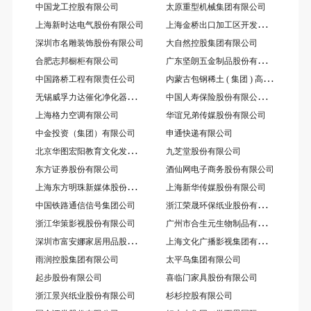
中国龙工控股有限公司
太原重型机械集团有限公司
上
海金桥出口加工区开发股份有限公司
上海新时达电气股份有限公司
深圳市名雕装饰股份有限公司
大自然控股集团有限公司
广
东坚朗五金制品股份有限公司
合肥志邦橱柜有限公司
内
蒙古包钢稀土 ( 集团 ) 高科技股份有限公司
中国路桥工程有限责任公司
无
锡威孚力达催化净化器有限责任公司
中
国人寿保险股份有限公司江苏省分公司
上海格力空调有限公司
华谊兄弟传媒股份有限公司
中金投资（集团）有限公司
申通快递有限公司
北
京华图宏阳教育文化发展股份有限公司
九芝堂股份有限公司
东方证券股份有限公司
酒仙网电子商务股份有限公司
上
海东方明珠新媒体股份有限公司（原：百视通新媒体股份有限公司）
上海新华传媒股份有限公司
浙
江荣晟环保纸业股份有限公司
中国铁路通信信号集团公司
广
州市合生元生物制品有限公司
浙江华策影视股份有限公司
深
圳市富安娜家居用品股份有限公司
上
海文化广播影视集团有限公司（SMG）
雨润控股集团有限公司
太平鸟集团有限公司
起步股份有限公司
喜临门家具股份有限公司
浙江景兴纸业股份有限公司
杉杉控股有限公司