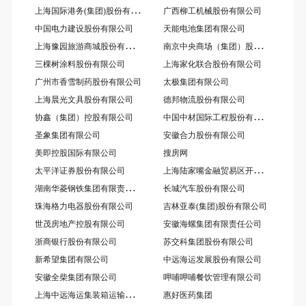
上
海国际港务(集团)股份有限公司
广西柳工机械股份有限公司
中国电力建设股份有限公司
天能电池集团有限公司
上
海豫园旅游商城股份有限公司
南
京中央商场（集团）股份有限公司
三棵树涂料股份有限公司
上海家化联合股份有限公司
广州市香雪制药股份有限公司
太极集团有限公司
上海晨光文具股份有限公司
德邦物流股份有限公司
中
国中材国际工程股份有限公司
协鑫（集团）控股有限公司
圣象集团有限公司
安徽合力股份有限公司
美即控股国际有限公司
搜房网
上
海陆家嘴金融贸易区开发股份有限公司
太平洋证券股份有限公司
湖
南华菱钢铁集团有限责任公司
长城汽车股份有限公司
珠海格力电器股份有限公司
吉林亚泰(集团)股份有限公司
世茂房地产控股有限公司
安徽海螺集团有限责任公司
浙商银行股份有限公司
苏交科集团股份有限公司
新希望集团有限公司
中远海运发展股份有限公司
安徽全柴集团有限公司
呷哺呷哺餐饮管理有限公司
上
海中远海运集装箱运输有限公司
惠好医药集团