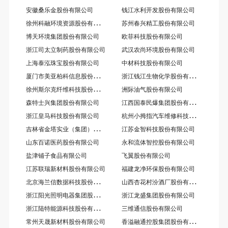
安徽桑乐金股份有限公司
钱江水利开发股份有限公司
徐
州科融环境资源股份有限公司
苏州春兴精工股份有限公司
博天环境集团股份有限公司
欧菲科技股份有限公司
浙江司太立制药股份有限公司
武汉农尚环境股份有限公司
上海泰泓珠宝股份有限公司
中材科技股份有限公司
厦
门市美亚柏科信息股份有限公司
浙
江钱江生物化学股份有限公司
徐
州斯尔克纤维科技股份有限公司
洲际油气股份有限公司
江
西国泰民爆集团股份有限公司
森特士兴集团股份有限公司
杭
州小拇指汽车维修科技股份有限公司
浙江皇马科技股份有限公司
吉
林省金塔实业（集团）股份有限公司
江苏金智科技股份有限公司
山东百诺医药股份有限公司
永和流体智控股份有限公司
盐津铺子食品有限公司
飞翼股份有限公司
江苏联瑞新材料股份有限公司
福建龙净环保股份有限公司
北
京海兰信数据科技股份有限公司
山
西杏花村汾酒厂股份有限公司
浙
江阳光照明电器集团股份有限公司
浙江龙盛集团股份有限公司
浙
江陆特能源科技股份有限公司
三维通信股份有限公司
香
溢融通控股集团股份有限公司
常州天晟新材料股份有限公司