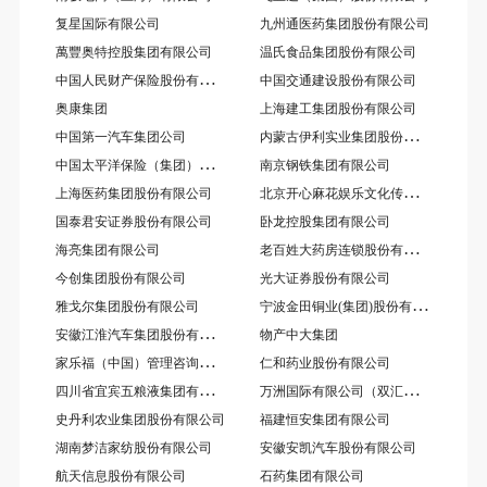
复星国际有限公司
九州通医药集团股份有限公司
萬豐奥特控股集团有限公司
温氏食品集团股份有限公司
中
国人民财产保险股份有限公司江苏省分公司（PICC）
中国交通建设股份有限公司
奥康集团
上海建工集团股份有限公司
内
蒙古伊利实业集团股份有限公司
中国第一汽车集团公司
中
国太平洋保险（集团）股份有限公司
南京钢铁集团有限公司
北
京开心麻花娱乐文化传媒股份有限公司
上海医药集团股份有限公司
国泰君安证券股份有限公司
卧龙控股集团有限公司
老
百姓大药房连锁股份有限公司
海亮集团有限公司
今创集团股份有限公司
光大证券股份有限公司
宁
波金田铜业(集团)股份有限公司
雅戈尔集团股份有限公司
安
徽江淮汽车集团股份有限公司
物产中大集团
家
乐福（中国）管理咨询服务有限公司
仁和药业股份有限公司
四
川省宜宾五粮液集团有限公司
万
洲国际有限公司（双汇集团）
史丹利农业集团股份有限公司
福建恒安集团有限公司
湖南梦洁家纺股份有限公司
安徽安凯汽车股份有限公司
航天信息股份有限公司
石药集团有限公司