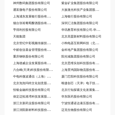
神州数码集团股份有限公司
紫金矿业集团股份有限公司
大
族激光科技产业集团股份有限公司
通富微电子股份有限公司
上
海浦东发展银行股份有限公司
上海银行股份有限公司
烟
台张裕葡萄酿酒股份有限公司
深圳汇洁集团股份有限公司
华
讯教育科技有限公司-华讯方舟科技有限公司
亨得利控股有限公司
天能集团
北京高盟新材料股份有限公司
北
京世纪中彩视频传媒技术股份有限公司
小
狗电器互联网科技（北京）股份有限公司
中
邮创业基金管理股份有限公司
金科地产集团股份有限公司
重庆钢铁股份有限公司
阳光城集团股份有限公司
上
海德威企业发展股份有限公司
北
京思维实创科技股份有限公司
六
合峰(天津)科技股份有限公司
上
海景鸿国际物流股份有限公司
中
电科微波通信（上海）股份有限公司
厦门芯阳科技股份有限公司
北
京泡泡玛特文化创意股份有限公司
唯
捷创芯（天津）电子技术股份有限公司
北
京行知探索文化发展集团股份有限公司
恒银金融科技股份有限公司
保
定迈拓港湾科技发展股份有限公司
华东医药股份有限公司
宁
波恒通诺达液压股份有限公司
浙江京新药业股份有限公司
浙
江润阳新材料科技股份有限公司
迈克生物股份有限公司