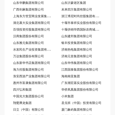
山东华鹏集团有限公司
山东沂蒙老区集团
广西剑麻集团有限公司
未来四方集团有限公司
上
海东方世贸商业发展集团有限公司
浙
江博尼时尚控股集团有限公司
湖北襄大实业集团有限公司
十堰市泰祥实业股份有限公司
十
堰供销华西国际农商城有限公司
百强投资控股集团有限公司
汉商集团股份有限公司
山东建邦集团有限公司
山东雅元集团有限公司
银丰投资集团有限公司
水
发民生产业投资集团有限公司
济南热电集团有限公司
万达集团股份有限公司
济南元首集团有限公司
山东新华书店集团有限公司
山东华伟集团有限公司
海力控股集团有限公司
江西国泰集团股份有限公司
淮安西游产业集团有限公司
海南南亚集团
惠州市富康集团有限公司
广东潮宏基实业股份有限公司
四川弘和集团
华侨凤凰集团股份有限公司
中国光大集团股份公司
小米集团
翔鹭腾龙集团
圣戈班（中国）投资有限公司
日立（中国）有限公司
厦门象屿集团有限公司