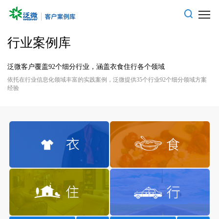
行业案例库
泛微客户覆盖92个细分行业，涵盖衣食住行各个领域
依托在行业信息化领域丰富的实践案例，泛微提供35个行业92个细分领域方案
经验