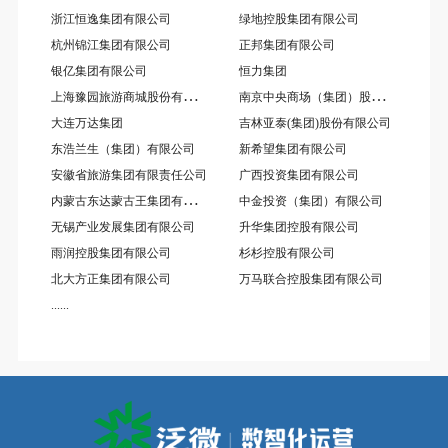
浙江恒逸集团有限公司
绿地控股集团有限公司
杭州锦江集团有限公司
正邦集团有限公司
银亿集团有限公司
恒力集团
上
海豫园旅游商城股份有限公司
南
京中央商场（集团）股份有限公司
大连万达集团
吉林亚泰(集团)股份有限公司
东浩兰生（集团）有限公司
新希望集团有限公司
安徽省旅游集团有限责任公司
广西投资集团有限公司
内
蒙古东达蒙古王集团有限公司
中金投资（集团）有限公司
无锡产业发展集团有限公司
升华集团控股有限公司
雨润控股集团有限公司
杉杉控股有限公司
北大方正集团有限公司
万马联合控股集团有限公司
......