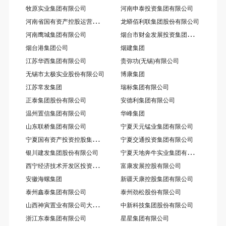
牧原实业集团有限公司
河南申泰投资集团有限公司
河
南省国有资产控股运营集团有限公司
龙蟒佰利联集团股份有限公司
烟
台市财金发展投资集团有限公司
河南鹰城集团有限公司
烟台港集团公司
烟建集团
江苏华西集团有限公司
贵弥功(无锡)有限公司
无锡市太极实业股份有限公司
博康集团
江苏常发集团
瑞标集团有限公司
正泰集团股份有限公司
安德利集团有限公司
温州置信集团有限公司
华峰集团
山东联桥集团有限公司
宁夏天元锰业集团有限公司
宁
夏国有资产投资控股集团有限公司
宁夏交通投资集团有限公司
宁
夏天地奔牛实业集团有限公司
银川建发集团股份有限公司
西
宁经济技术开发区投资控股集团有限公司
富康发展控股有限公司
安徽海螺集团
新疆天康控股集团有限公司
泰州鑫泰集团有限公司
泰州劲松股份有限公司
山
西神寅置业有限公司大同分公司
中新科技集团股份有限公司
浙江东泰集团有限公司
星星集团有限公司