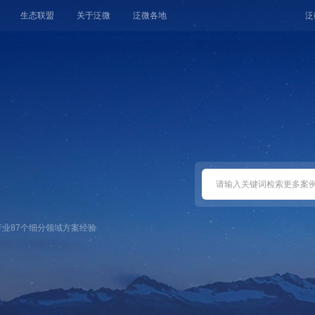
生态联盟
关于泛微
泛微各地
泛
体系
运营平台
中小
企业
才林
知识管
氚汇
合同管
行业
87
个细分领域方案经验
井然
客服管
桥通
费控管
·千里聆
档案管
秒办
统一身