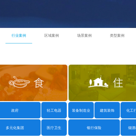
管家
发票管
试·青蓝阁
行业案例
区域案例
场景案例
类型案例
工作
台
低代
电子
数据
政府
轻工电器
装备制造业
建筑装饰
化工
信创
高校
多元化集团
医疗卫生
银行保险
烟酒