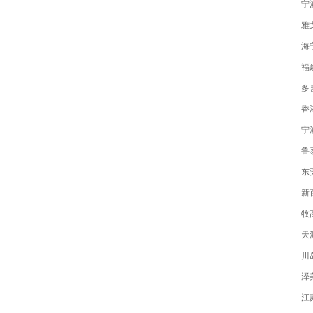
宁
雅
海
福
多
香
宁
鲁
东
新
牧
天
川
泽
江