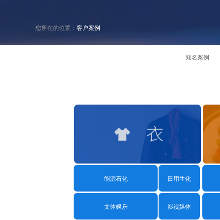
资产管理·资
学习培训考
您所在的
位置：
客户案例
平台产品
知名案例
门户引擎
esb集成平
智能化平台
数字可信
数字身份
印控管理
政务信创
能源石化
日用生化
智慧政务
央国企办公
文体娱乐
影视媒体