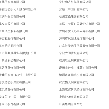
海凰艮服饰有限公司
宁波狮丹努集团有限公司
海雅运纺织化工股份有限公司
派顿（中国）有限公司
京铜牛集团有限公司
杭州定论服饰有限公司
津应大股份有限公司
德泓（宁夏）国际纺织有限公司
京金羽杰服装有限公司
深圳市女人心百年内衣有限公司
海迈雅服饰有限公司
深圳市况珈儿服饰有限公司
海市纺织原料公司
北京波希米亚服装服饰有限公司
京市美顺雅鞋业有限责任公司
宁波大同纺织有限公司
日集团股份有限公司
杭州思蔻制衣有限公司
海素然服饰有限公司
爱德士鞋业（江苏）有限公司
持我的服饰（杭州）有限公司
深圳市汉德威服饰有限公司
苏悦达纺织集团有限公司
武汉猫人制衣有限公司
江风笛服饰有限公司
上海惠谊纺织装饰有限公司
森商贸（中国）有限公司
上海沙驰服饰有限公司
海宝鸟服饰有限公司
庄吉集团有限公司