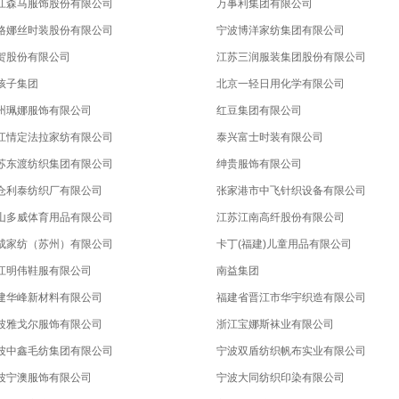
江森马服饰股份有限公司
万事利集团有限公司
格娜丝时装股份有限公司
宁波博洋家纺集团有限公司
贺股份有限公司
江苏三润服装集团股份有限公司
孩子集团
北京一轻日用化学有限公司
州珮娜服饰有限公司
红豆集团有限公司
江情定法拉家纺有限公司
泰兴富士时装有限公司
苏东渡纺织集团有限公司
绅贵服饰有限公司
仓利泰纺织厂有限公司
张家港市中飞针织设备有限公司
山多威体育用品有限公司
江苏江南高纤股份有限公司
成家纺（苏州）有限公司
卡丁(福建)儿童用品有限公司
江明伟鞋服有限公司
南益集团
建华峰新材料有限公司
福建省晋江市华宇织造有限公司
波雅戈尔服饰有限公司
浙江宝娜斯袜业有限公司
波中鑫毛纺集团有限公司
宁波双盾纺织帆布实业有限公司
波宁澳服饰有限公司
宁波大同纺织印染有限公司