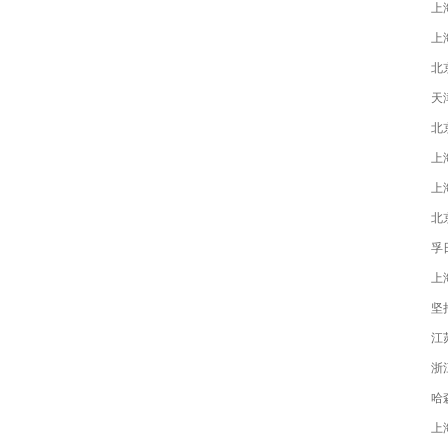
上
上
北
天
北
上
上
北
孚
上
坚
江
浙
哈
上