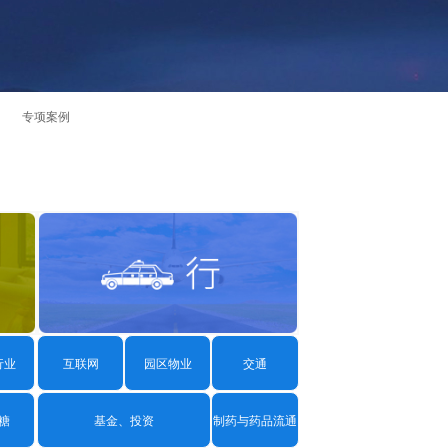
理·业票通
专项案例
流引擎
码平台
签章
存证
行业
互联网
园区物业
交通
办公
办公
糖
基金、投资
制药与药品流通