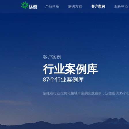
产品体系
解决方案
客户案例
服务中心
产品体系
数智化产品
办公产品
解决方案
大中型组织
客户案例
客户案例
SaaS云平台
行业案例库
服务中心
业务专项
87
个行业案例库
人事管理·聚
生态联盟
营销管理·九
依托在行业信息化领域丰富的实践案例，泛微提供
35
个
关于泛微
项目管理·事
采购管理·京
泛微各地
流程自动化
即时通讯·易