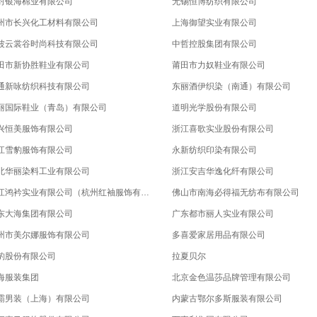
封银海棉业有限公司
无锡恒博纺织有限公司
州市长兴化工材料有限公司
上海御望实业有限公司
波云裳谷时尚科技有限公司
中哲控股集团有限公司
田市新协胜鞋业有限公司
莆田市力奴鞋业有限公司
通新咏纺织科技有限公司
东丽酒伊织染（南通）有限公司
丽国际鞋业（青岛）有限公司
道明光学股份有限公司
兴恒美服饰有限公司
浙江喜歌实业股份有限公司
江雪豹服饰有限公司
永新纺织印染有限公司
北华丽染料工业有限公司
浙江安吉华逸化纤有限公司
浙江鸿衿实业有限公司（杭州红袖服饰有限公司）
佛山市南海必得福无纺布有限公司
东大海集团有限公司
广东都市丽人实业有限公司
州市美尔娜服饰有限公司
多喜爱家居用品有限公司
豹股份有限公司
拉夏贝尔
海服装集团
北京金色温莎品牌管理有限公司
霸男装（上海）有限公司
内蒙古鄂尔多斯服装有限公司