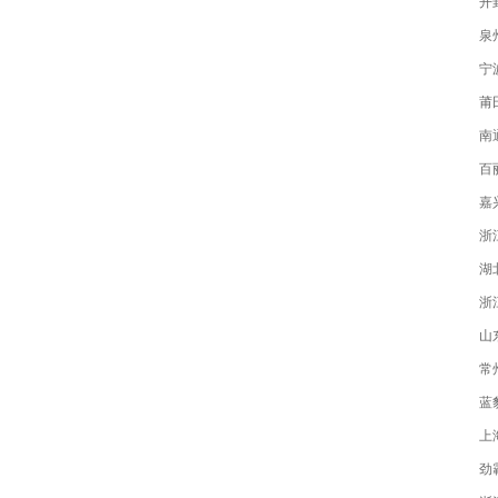
开
泉
宁
莆
南
百
嘉
浙
湖
山
常
蓝
上
劲