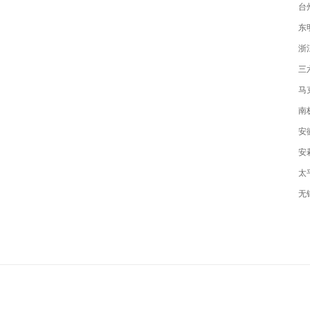
台
东
浙
三
马
南
安
安
太
无