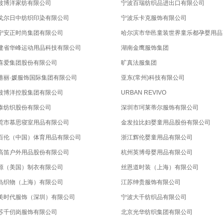
波博洋家纺有限公司
宁波百瑞纺织品进出口有限公司
戈尔日中纺织印染有限公司
宁波乐卡克服饰有限公司
宁安正时尚集团有限公司
哈尔滨市华邑童装世界童乐都孕婴用品
建省华峰运动用品科技有限公司
湖南金鹰服饰集团
喜爱集团股份有限公司
旷真法服集团
港丽·媛服饰国际集团有限公司
亚东(常州)科技有限公司
波博洋控股集团有限公司
URBAN REVIVO
泰纺织股份有限公司
深圳市珂莱蒂尔服饰有限公司
莞市慕思寝室用品有限公司
金发拉比妇婴童用品股份有限公司
百伦（中国）体育用品有限公司
浙江辉伦婴童用品有限公司
高笛户外用品股份有限公司
杭州英博母婴用品有限公司
源（美国）制衣有限公司
丝恩道时装（上海）有限公司
岛织物（上海）有限公司
江苏绅贵服饰有限公司
美时代服饰（深圳）有限公司
宁波大千纺织品有限公司
苏千仞岗服饰有限公司
北京光华纺织集团有限公司