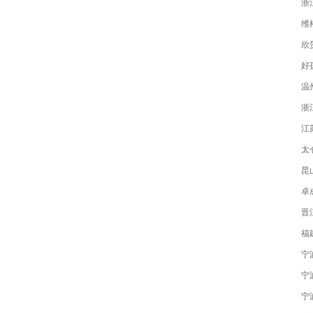
浙
维
欣
好
温
浙
江
太
昆
卓
晋
福
宁
宁
宁